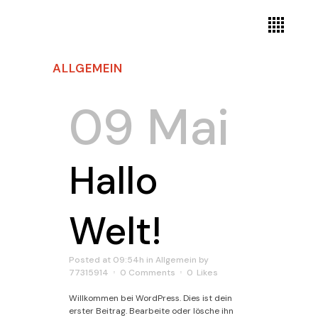
ALLGEMEIN
09 Mai
Hallo
Welt!
Posted at 09:54h
in
Allgemein
by
77315914
0 Comments
0
Likes
Willkommen bei WordPress. Dies ist dein
erster Beitrag. Bearbeite oder lösche ihn