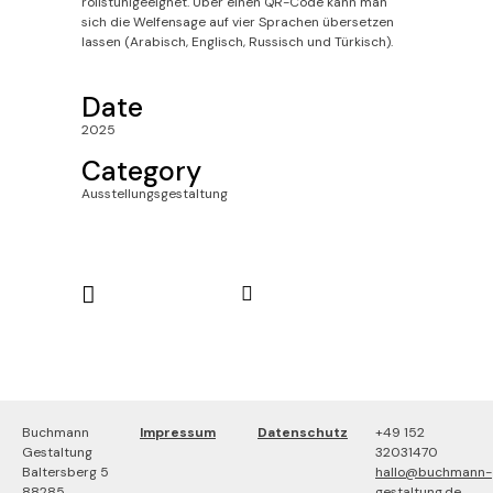
rollstuhlgeeignet. Über einen QR-Code kann man
sich die Welfensage auf vier Sprachen übersetzen
lassen (Arabisch, Englisch, Russisch und Türkisch).
Date
2025
Category
Ausstellungsgestaltung
Buchmann
Impressum
Datenschutz
+49 152
Gestaltung
32031470
Baltersberg 5
hallo@buchmann-
88285
gestaltung.de